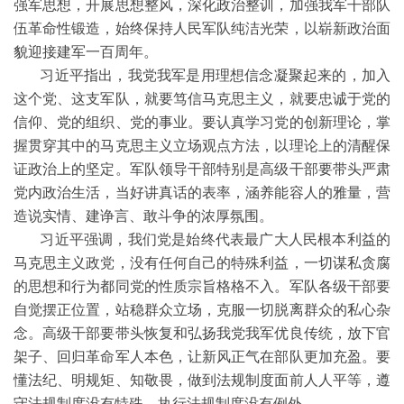
强军思想，开展思想整风，深化政治整训，加强我军干部队
伍革命性锻造，始终保持人民军队纯洁光荣，以崭新政治面
貌迎接建军一百周年。
习近平指出，我党我军是用理想信念凝聚起来的，加入
这个党、这支军队，就要笃信马克思主义，就要忠诚于党的
信仰、党的组织、党的事业。要认真学习党的创新理论，掌
握贯穿其中的马克思主义立场观点方法，以理论上的清醒保
证政治上的坚定。军队领导干部特别是高级干部要带头严肃
党内政治生活，当好讲真话的表率，涵养能容人的雅量，营
造说实情、建诤言、敢斗争的浓厚氛围。
习近平强调，我们党是始终代表最广大人民根本利益的
马克思主义政党，没有任何自己的特殊利益，一切谋私贪腐
的思想和行为都同党的性质宗旨格格不入。军队各级干部要
自觉摆正位置，站稳群众立场，克服一切脱离群众的私心杂
念。高级干部要带头恢复和弘扬我党我军优良传统，放下官
架子、回归革命军人本色，让新风正气在部队更加充盈。要
懂法纪、明规矩、知敬畏，做到法规制度面前人人平等，遵
守法规制度没有特殊，执行法规制度没有例外。