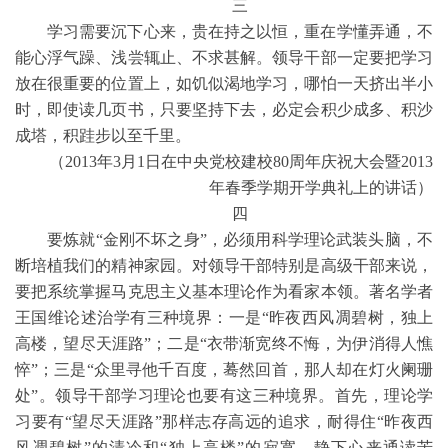
三
学习需要沉下心来，贵在持之以恒，重在学懂弄通，不
能心浮气躁、浅尝辄止、不求甚解。领导干部一定要把学习
放在很重要的位置上，如饥似渴地学习，哪怕一天挤出半小
时，即使读几页书，只要坚持下去，必定会积少成多、积沙
成塔，积跬步以至千里。
（2013年3月1日在中央党校建校80周年庆祝大会暨2013
年春季学期开学典礼上的讲话）
四
要炼就“金刚不坏之身”，必须用科学理论武装头脑，不
断培植我们的精神家园。对领导干部特别是高级干部来说，
要把系统掌握马克思主义基本理论作为看家本领。著名学者
王国维论述治学有三种境界：一是“昨夜西风凋碧树，独上
高楼，望尽天涯路”；二是“衣带渐宽终不悔，为伊消得人憔
悴”；三是“众里寻他千百度，蓦然回首，那人却在灯火阑珊
处”。领导干部学习理论也要有这三种境界。首先，理论学
习要有“望尽天涯路”那样志存高远的追求，耐得住“昨夜西
风凋碧树”的清冷和“独上高楼”的寂寞，静下心来通读苦