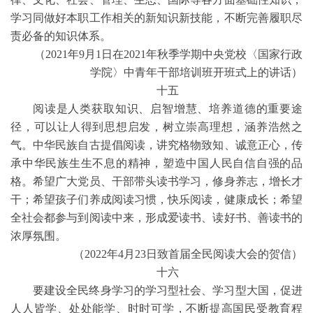
学习同做好本职工作相关的新知识新技能，不断完善履职尽
责必备的知识体系。
（2021年9月1日在2021年秋季学期中央党校〈国家行政
学院〉中青年干部培训班开班式上的讲话）
十五
阅读是人类获取知识、启智增慧、培养道德的重要途
径，可以让人得到思想启发，树立崇高理想，涵养浩然之
气。中华民族自古提倡阅读，讲究格物致知、诚意正心，传
承中华民族生生不息的精神，塑造中国人民自信自强的品
格。希望广大党员、干部带头读书学习，修身养志，增长才
干；希望孩子们养成阅读习惯，快乐阅读，健康成长；希望
全社会都参与到阅读中来，形成爱读书、读好书、善读书的
浓厚氛围。
（2022年4月23日致首届全民阅读大会的贺信）
十六
要建设全民终身学习的学习型社会、学习型大国，促进
人人皆学、处处能学、时时可学，不断提高国民受教育程