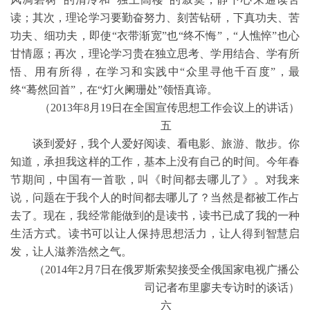
读；其次，理论学习要勤奋努力、刻苦钻研，下真功夫、苦
功夫、细功夫，即使“衣带渐宽”也“终不悔”，“人憔悴”也心
甘情愿；再次，理论学习贵在独立思考、学用结合、学有所
悟、用有所得，在学习和实践中“众里寻他千百度”，最
终“蓦然回首”，在“灯火阑珊处”领悟真谛。
（2013年8月19日在全国宣传思想工作会议上的讲话）
五
谈到爱好，我个人爱好阅读、看电影、旅游、散步。你
知道，承担我这样的工作，基本上没有自己的时间。今年春
节期间，中国有一首歌，叫《时间都去哪儿了》。对我来
说，问题在于我个人的时间都去哪儿了？当然是都被工作占
去了。现在，我经常能做到的是读书，读书已成了我的一种
生活方式。读书可以让人保持思想活力，让人得到智慧启
发，让人滋养浩然之气。
（2014年2月7日在俄罗斯索契接受全俄国家电视广播公
司记者布里廖夫专访时的谈话）
六