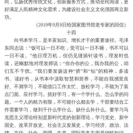
向，弘扬优秀传统文化，创新服务方式，推动全民阅读，更
好满足人民精神文化需求，为建设社会主义文化强国再立新
功。
（2019年9月8日给国家图书馆老专家的回信）
十四
向书本学习，是丰富知识、增长才干的重要途径。毛泽
东同志说：“饭可以一日不吃，觉可以一日不睡，书不可以
一日不读。”他日理万机，但仍见缝插针读书，理发时也
读，还幽默地对理发师说：“你办你的公，我办我的公，咱
们互不干扰。”我们要发扬这种“挤”和“钻”的精神，多读
书、读好书，从书本中汲取智慧和营养，不能自我感觉良
好、不屑学习，不能借口工作太忙、放松学习，不能为了装
点门面、应付学习。抓好学习，有一个学什么、怎么学的问
题。一个人的精力有限，不可能什么都去学，干部要结合工
作需要学习，做到干什么学什么、缺什么补什么。要学习马
克思主义理论特别是新时代党的创新理论，学习党史、新中
国史、改革开放史、社会主义发展史，学习经济、政治、法
律、文化、社会、管理、生态、国际等各方面基础性知识，