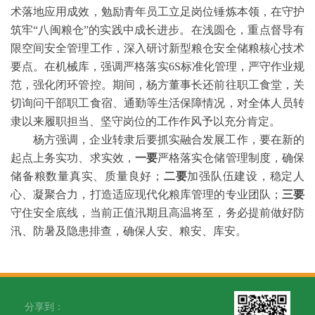
术落地应用成效，勉励青年员工立足岗位锤炼本领，在守护
筑牢“八闽粮仓”的实践中成长进步。在浅圆仓，重点督导有
限空间安全管理工作，深入研讨新型粮仓安全储粮核心技术
要点。在机械库，强调严格落实6S标准化管理，严守作业规
范，强化闭环管控。期间，杨方董事长还前往职工食堂，关
切询问干部职工食宿、通勤等生活保障情况，对全体人员转
隶以来履职担当、坚守岗位的工作作风予以充分肯定。
杨方强调，企业转隶后要抓实融合发展工作，要在新的
起点上务实功、求实效，
一要
严格落实仓储管理制度，确保
储备粮数量真实、质量良好；
二要
加强队伍建设，稳定人
心、凝聚合力，打造适应现代化粮库管理的专业团队；
三要
守住安全底线，当前正值汛期且高温将至，务必提前做好防
汛、防暑及隐患排查，确保人安、粮安、库安。
分享到：